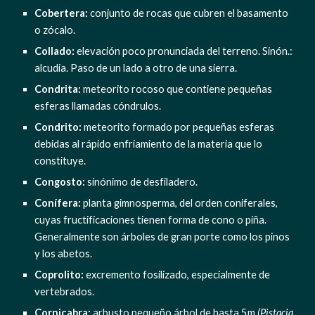
Cobertera:
 conjunto de rocas que cubren el basamento 
o zócalo.
Collado: 
elevación poco pronunciada del terreno. Sinón.: 
alcudia. Paso de un lado a otro de una sierra.
Condrita: 
meteorito rocoso que contiene pequeñas 
esferas llamadas cóndrulos.
Condrito:
 meteorito formado por pequeñas esferas 
debidas al rápido enfriamiento de la materia que lo 
constituye.
Congosto: 
sinónimo de desfiladero.
Conífera: 
planta gimnosperma, del orden coniferales, 
cuyas fructificaciones tienen forma de cono o piña. 
Generalmente son árboles de gran porte como los pinos 
y los abetos.
Coprolito:
 excremento fosilizado, especialmente de 
vertebrados.
Cornicabra: 
arbusto pequeño árbol de hasta 5m
 (Pistacia 