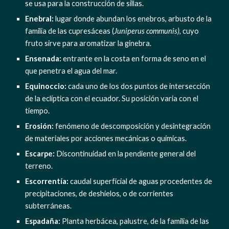
se usa para la construcción de sillas.
Enebral: 
lugar donde abundan los enebros, arbusto de la 
familia de las cupresáceas (
Juniperus communis), 
cuyo 
fruto sirve para aromatizar la ginebra.
Ensenada:
 entrante en la costa en forma de seno en el 
que penetra el agua del mar.
Equinoccio:
 cada uno de los dos puntos de intersección 
de la eclíptica con el ecuador. Su posición varia con el 
tiempo.
Erosión:
 fenómeno de descomposición y desintegración 
de materiales por acciones mecánicas o químicas.
Escarpe:
 Discontinuidad en la pendiente general del 
terreno.
Escorrentía: 
caudal superficial de aguas procedentes de 
precipitaciones, de deshielos, o de corrientes 
subterráneas.
Espadaña:
 Planta herbácea, palustre, de la familia de las 