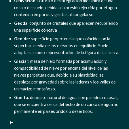
Gelivación:
 rotura o desintegración mecánica de una 
roca o del suelo, debida a la presión ejercida por el agua 
contenida en poros y grietas al congelarse.
Geoda:
 conjunto de cristales que aparecen recubriendo 
una superficie cóncava
Geoide:
 superficie geopotencial que coincide con la 
superficie media de los océanos en equilibrio. Suele 
adoptarse como representación de la figura de la Tierra.
Glaciar:
 masa de hielo formada por acumulación y 
compactibilidad de nieve por encima del nivel de las 
nieves perpetuas que, debido a su plasticidad, se 
desplaza por gravedad sobre las laderas y los valles de 
un macizo montañoso.
Guelta:
 depósito natural de agua, con paredes rocosas, 
que se encuentra cerca del lecho de un curso de agua no 
permanente en países áridos o desérticos.
  H