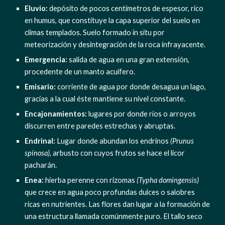
Eluvio:
 depósito de pocos centímetros de espesor, rico 
en humus, que constituye la capa superior del suelo en 
climas templados. Suelo formado in situ por 
meteorización y desintegración de la roca infrayacente.
Emergencia: 
salida de agua en una gran extensión, 
procedente de un manto acuífero.
Emisario:
 corriente de agua por donde desagua un lago, 
gracias a la cual éste mantiene su nivel constante.
Encajonamientos: 
lugares por donde ríos o arroyos 
discurren entre paredes estrechas y abruptas.
Endrinal:
 Lugar donde abundan los endrinos 
(Prunus 
spinosa)
, arbusto con cuyos frutos se hace el licor 
pacharán.
Enea:
 hierba perenne con rizomas 
(Typha domingensis)
que crece en agua poco profundas dulces o salobres 
ricas en nutrientes. Las flores dan lugar a la formación de 
una estructura llamada comúnmente puro. El tallo seco 