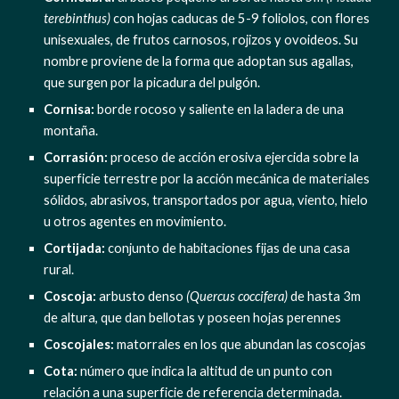
terebinthus)
 con hojas caducas de 5-9 foliolos, con flores 
unisexuales, de frutos carnosos, rojizos y ovoideos. Su 
nombre proviene de la forma que adoptan sus agallas, 
que surgen por la picadura del pulgón.
Cornisa:
 borde rocoso y saliente en la ladera de una 
montaña.
Corrasión:
 proceso de acción erosiva ejercida sobre la 
superficie terrestre por la acción mecánica de materiales 
sólidos, abrasivos, transportados por agua, viento, hielo 
u otros agentes en movimiento.
Cortijada: 
conjunto de habitaciones fijas de una casa 
rural.
Coscoja:
 arbusto denso 
(Quercus coccifera)
 de hasta 3m 
de altura, que dan bellotas y poseen hojas perennes
Coscojales:
 matorrales en los que abundan las coscojas
Cota:
 número que indica la altitud de un punto con 
relación a una superficie de referencia determinada.