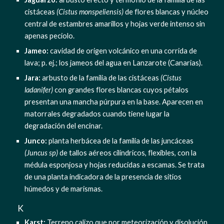
cistáceas 
(Cistus monspeliensis)
 de flores blancas y núcleo 
central de estambres amarillos y hojas verde intenso sin 
apenas peciolo.
Jameo: 
cavidad de origen volcánico en una corrida de 
lava; p. ej.; los jameos del agua en Lanzarote (Canarias).
Jara:
 arbusto de la familia de las cistáceas
 (Cistus 
ladanifer)
 con grandes flores blancas cuyos pétalos 
presentan una mancha púrpura en la base. Aparecen en 
matorrales degradados cuando tiene lugar la 
degradación del encinar.
Junco: 
planta herbácea de la familia de las juncáceas 
(Juncus sp)
 de tallos aéreos cilíndricos, flexibles, con la 
médula esponjosa y hojas reducidas a escamas. Se trata 
de una planta indicadora de la presencia de sitios 
húmedos y de marismas.
  K
Karst:
 Terreno calizo que por meteorización y disolución 