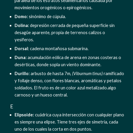
paralela de los estratos sedimentarios causada por 
movimientos orogénicos o epirogénicos.
Domo:
 sinónimo de cúpula.
Dolina:
 depresión cerrada de pequeña superficie sin 
desagüe aparente, propia de terrenos calizos o 
yesíferos.
Dorsal:
 cadena montañosa submarina.
Duna:
 acumulación eólica de arena en zonas costeras o 
desérticas, donde sopla un viento dominante.
Durillo: 
arbusto de hasta 7m, 
(Viburnum tinus)
 ramificado 
y follaje denso, con flores blancas, aromáticas y petalos 
soldados. El fruto es de un color azul metalizado.algo 
carnoso y un hueso central.
  E
Elipsoide: 
cuádrica cuya intersección con cualquier plano 
es siempre una elipse. Tiene tres ejes de simetría, cada 
uno de los cuales la corta en dos puntos.