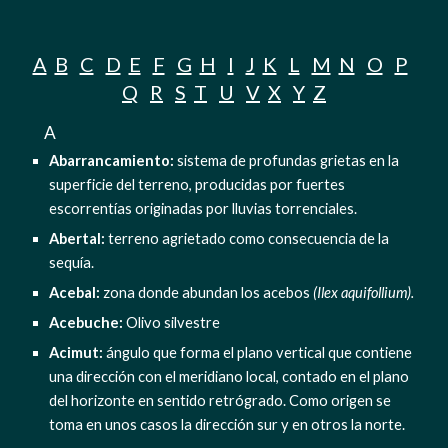
A
B
C
D
E
F
G
H
I
J
K
L
M
N
O
P
Q
R
S
T
U
V
X
Y
Z
     A
Abarrancamiento: 
sistema de profundas grietas en la 
superficie del terreno, producidas por fuertes 
escorrentías originadas por lluvias torrenciales.
Abertal: 
terreno agrietado como consecuencia de la 
sequía.
Acebal: 
zona donde abundan los acebos 
(Ilex aquifollium).
Acebuche:
 Olivo silvestre
Acimut: 
ángulo que forma el plano vertical que contiene 
una dirección con el meridiano local, contado en el plano 
del horizonte en sentido retrógrado. Como origen se 
toma en unos casos la dirección sur y en otros la norte.