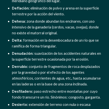
meridiano geográfico del lugar.
Deflación: 
eliminación de polvo y arena en la superficie 
terrestre por la acción del viento.
Dehesa:
 zona donde abundan los encinares, con uso 
intensivo de la ganaderia (cerdos, vacas, ovejas), donde 
no existe el matorral original.
Delta:
 formación en la desembocadura de un río que se 
ramifica de forma triangular.
Denudación:
 suavización de los accidentes naturales en 
la superficie terrestre ocasionada por la erosión.
Derrubio:
 conjunto de fragmentos de roca desplazados 
por la gravedad o por el efecto de los agentes 
atmosféricos, corrientes de agua, etc., hasta acumularse 
en las laderas o en la base de una zona inclinada.
Desfiladero:
 paso estrecho entre montañas por cuyo 
fondo transcurre un río. Sinónimos: congosto, garganta.
Desierto: 
extensión de terreno con nula o escasa 