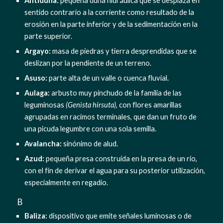
Antiduna:
 pequeña duna hidráulica que se desplaza en 
sentido contrario a la corriente como resultado de la 
erosión en la parte inferior y de la sedimentación en la 
parte superior.
Argayo: 
masa de piedras y tierra desprendidas que se 
deslizan por la pendiente de un terreno.
Asuso:
 parte alta de un valle o cuenca fluvial.
Aulaga:
 arbusto muy pinchudo de la familia de las 
leguminosas 
(Genista hirsuta)
, con flores amarillas 
agrupadas en racimos terminales, que dan un fruto de 
una picuda legumbre con una sola semilla.
Avalancha:
 sinónimo de alud.
Azud:
 pequeña presa construida en la presa de un río, 
con el fin de derivar el agua para su posterior utilización, 
especialmente en regadío.
  B
Baliza: 
dispositivo que emite señales luminosas o de 