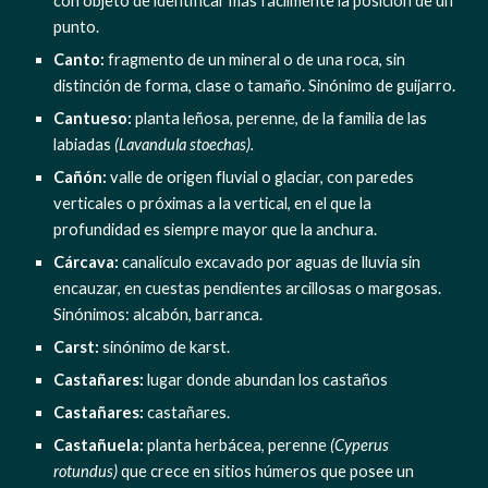
con objeto de identificar más fácilmente la posición de un 
punto.
Canto: 
fragmento de un mineral o de una roca, sin 
distinción de forma, clase o tamaño. Sinónimo de guijarro.
Cantueso: 
planta leñosa, perenne, de la familia de las 
labiadas 
(Lavandula stoechas).
Cañón: 
valle de origen fluvial o glaciar, con paredes 
verticales o próximas a la vertical, en el que la 
profundidad es siempre mayor que la anchura.
Cárcava: 
canalículo excavado por aguas de lluvia sin 
encauzar, en cuestas pendientes arcillosas o margosas. 
Sinónimos: alcabón, barranca.
Carst:
 sinónimo de karst.
Castañares:
 lugar donde abundan los castaños
Castañares:
 castañares.
Castañuela:
 planta herbácea, perenne 
(Cyperus 
rotundus)
 que crece en sitios húmeros que posee un 