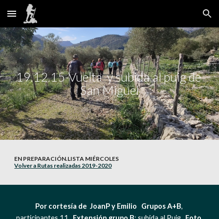
Skip to main content
Skip to navigation
19.12.15-Vuelta  y subida al puig de 
San Miguel
EN PREPARACIÓN.LISTA MIÉRCOLES                                                                                  
Volver a Rutas realizadas 2019-2020
Por cortesía de  JoanP y Emilio   Grupos A+B
, 
participantes 11   
Extensión grupo B
: subida al Puig   
Foto 