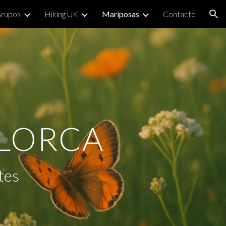
Grupos
Hiking UK
Mariposas
Contacto
ion
LLORCA
tes