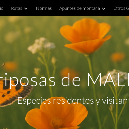
io
Rutas
Normas
Apuntes de montaña
Otros 
ip to main content
Skip to navigat
riposas de MA
Especies residentes y visitan