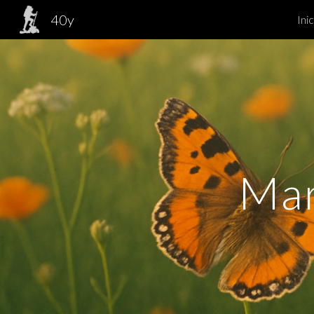
40y
Inic
Sk
Ma