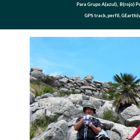
Para Grupo A(azul),  B(rojo) P
GPS track, perfil, GEarth(v