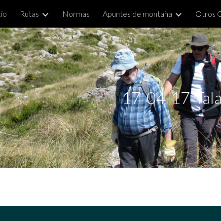
cio
Rutas
Normas
Apuntes de montaña
Otros 
ip to main content
Skip to navigat
17-04-17-Talai