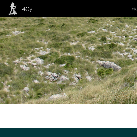
40y
Ini
Sk