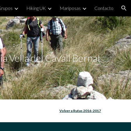
Grupos
Hiking UK
Mariposas
Contacto
ion
a Vella del Cavall Bernat
Volver a Rutas 2016-2017