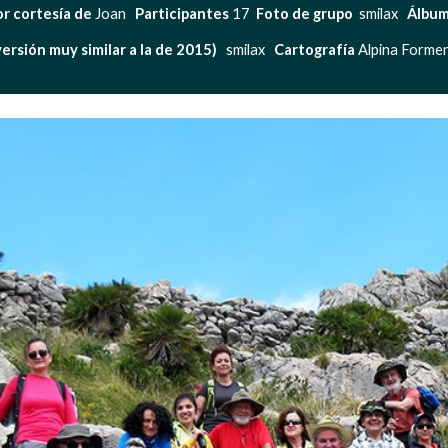
or cortesía de
 Joan   
Participantes 
17  
Foto de grupo 
 smilax   
Álbum
ersión muy similar a la de 2015)  
 smilax   
Cartografía 
Alpina Formen