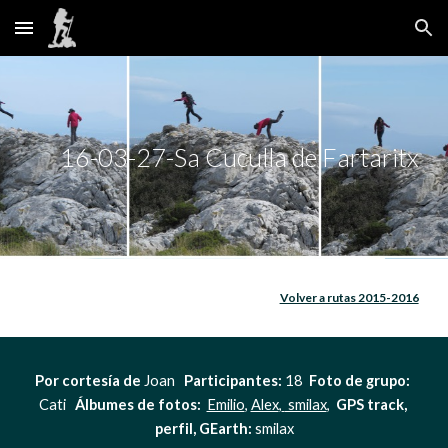
Skip to main content
Skip to navigation
16-03-27-Sa Cuculla de Fartaritx
Volver a rutas 2015-2016
Por cortesía de
 Joan   
Participantes:
 18  
Foto de grupo:
Cati   
Álbumes de fotos: 
Emilio
, 
Alex
,
 smilax
,  
GPS track, 
perfil, GEarth:
 smilax