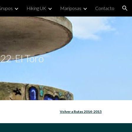
Grupos
Hiking UK
Mariposas
Contacto
ion
22-El Toro
Volver a Rutas 2014-2015