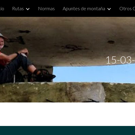
cio
Rutas
Normas
Apuntes de montaña
Otros 
ip to main content
Skip to navigat
15-03-