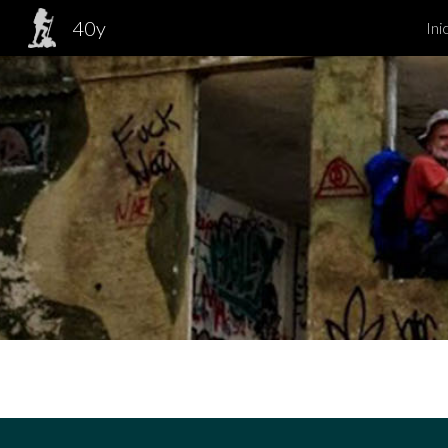
40y
Ini
Sk