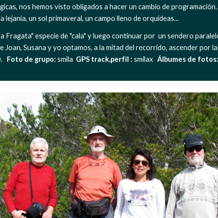
icas, nos hemos visto obligados a hacer un cambio de programación.
a lejanía, un sol primaveral, un campo lleno de orquídeas...
a Fragata" especie de "cala" y luego continuar por  un sendero paralelo a
e Joan, Susana y yo optamos, a la mitad del recorrido, ascender por la l
   
Foto de grupo:
 smila  
GPS track,perfil : 
smilax   
Álbumes de fotos