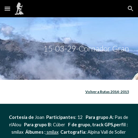
Skip to main content
Skip to navigation
15-03-29-Cornador Gran
Volver a Rutas 2014-2015
Cortesía de
 Joan  
Participantes
: 12   
Para grupo A: 
Pas de 
n'Alou   
Para grupo B:
 Cúber   
F de grupo, track GPS,perfil : 
smilax  
Álbumes :
smilax
Cartografía: 
Alpina Vall de Soller 