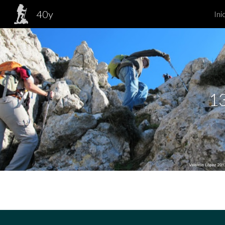
40y
Ini
Sk
13