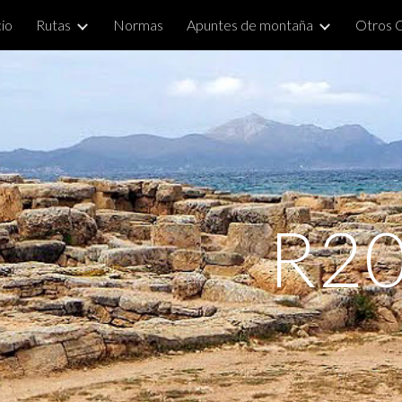
cio
Rutas
Normas
Apuntes de montaña
Otros 
ip to main content
Skip to navigat
R20