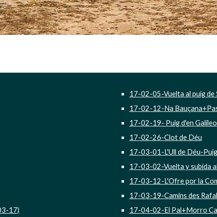
                                                                                                                                                             
17-02-05-Vuelta al puig de 
17-02-12-Na Bauçana+Pas 
17-02-19- Puig d'en Galileo
17-02-26-Clot de Déu
17-03-01-L'Ull de Déu-Pui
17-03-02-Vuelta y subida al
17-03-12-L'Ofre por la Com
17-03-19-Camins des Rafal 
03-17)
17-04-02-El Pal+Morro Ca