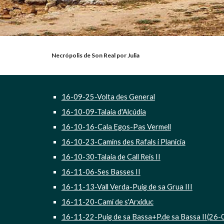
Necrópolis de Son Real por Julia                                                                                                                 
16-09-25-Volta des General
16-10-09-Talaia d'Alcúdia
16-10-16-Cala Egos-Pas Vermell
16-10-23-Camíns des Rafals i Planicia
16-10-30-Talaia de Call Reis II
16-11-06-Ses Basses II
16-11-13-Vall Verda-Puig de sa Grua III
16-11-20-Camí de s'Arxiduc
16-11-22-Puig de sa Bassa+P.de sa Bassa II(26-