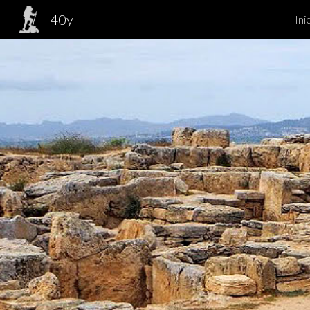
40y
Ini
Sk