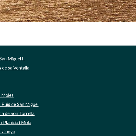
San Miguel II
de sa Ventalla
g Moles
 Puig de San Miguel
a de Son Torrella
i Planicia+Mola
talunya