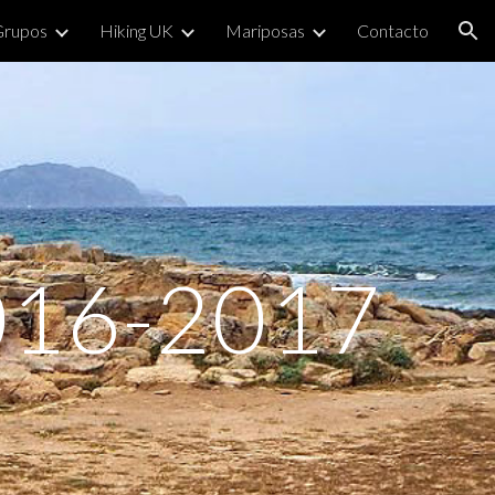
Grupos
Hiking UK
Mariposas
Contacto
ion
16-2017