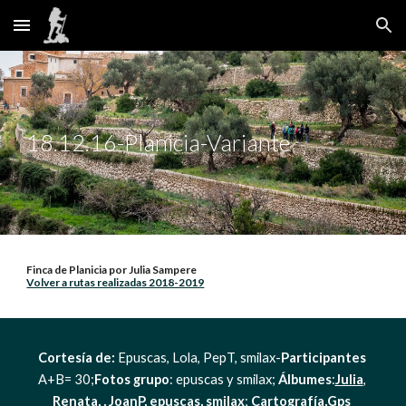
Skip to main content
Skip to navigation
18.12.16-Planicia-Variante
Finca de Planicia por Julia Sampere                                                                                                
Volver a rutas realizadas 2018-2019
Cortesía de:
 Epuscas, Lola, PepT, smilax-
Participantes
A+B= 30;
Fotos grupo
: epuscas y smilax; 
Álbumes
:
Julia
, 
Renata
, , 
JoanP
, 
epuscas
, 
smilax
;
 Cartografía,Gps 