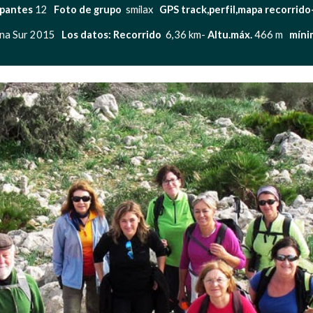
ipantes 
12   
Foto de grupo 
 smilax   
GPS track,perfil,mapa recorrido
na Sur 2015   
Los datos: Recorrido 
 6,36 km- 
Altu.máx.
 466 m   
míni