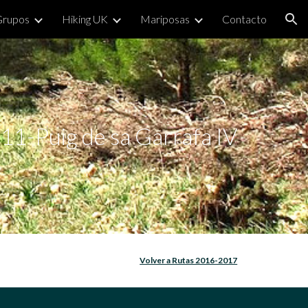
Grupos
Hiking UK
Mariposas
Contacto
ion
11-Puig de sa Garrafa IV
Volver a Rutas 2016-2017