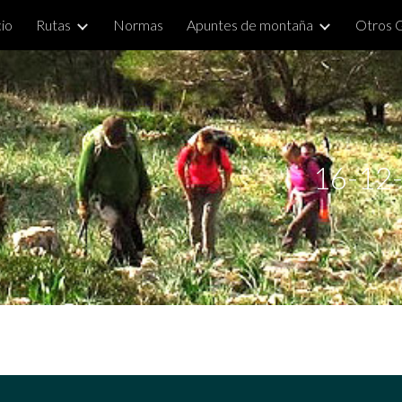
cio
Rutas
Normas
Apuntes de montaña
Otros 
ip to main content
Skip to navigat
16-12-