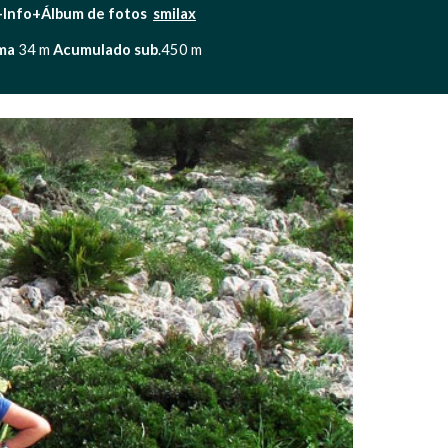
-Info+Álbum de fotos  
smilax
ma 
34 m 
Acumulado sub
.450 m