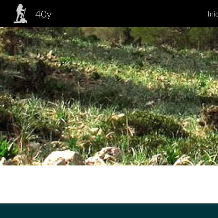
40y
Ini
Sk