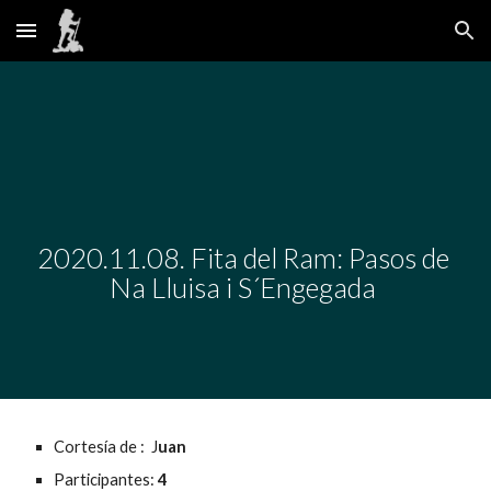
Skip to main content
Skip to navigation
2020
.
11
.
08. Fita del Ram: Pasos de 
Na Lluisa i S´Engegada 
Cortesía de :  J
uan
Participantes:
 4