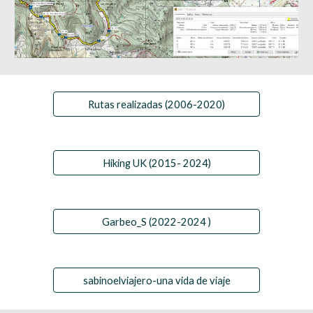
Rutas realizadas (2006-2020)
Hiking UK (2015- 2024)
Garbeo_S (2022-2024 )
sabinoelviajero-una vida de viaje