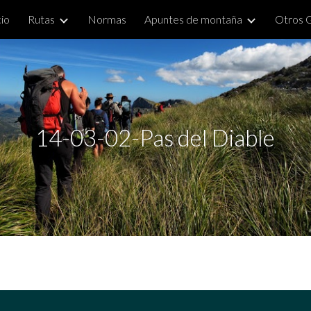
cio
Rutas
Normas
Apuntes de montaña
Otros 
ip to main content
Skip to navigat
14-03-02-Pas del Diable