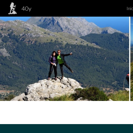
40y
Ini
Sk