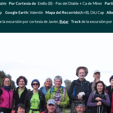
able   
Por Cortesía de
  Emilio (B) - Pas del Diable + Ca de Miner   
Part
    
Google Earth:
 Valentín   
Mapa del Recorrido
(A+B), DiLi Cap   
Alb
e la excursión por cortesía de Javier, 
Bajar
   Track
 de la excursión por