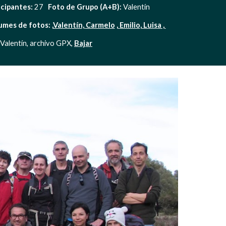
icipantes:
 27   
Foto de Grupo (A+B): 
Valentín
umes de fotos:
,
Valentín, 
Carmelo
 ,
Emilio
,
Luisa , 
 Valentín, archivo GPX, 
Bajar