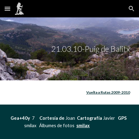
Skip to main content
Skip to navigation
21.03.10-Puig de Balitx
Vuelta a Rutas 2009-2010
Gea+40y 
 7    
 Cortesía de
 Joan  
Cartografía 
Javier   
GPS
smilax   Álbumes de fotos 
smilax