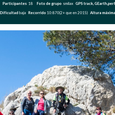
  
Participantes 
 18     
Foto de grupo 
 smilax   
GPS track, GEarth,perfi
Dificultad
 baja   
Recorrido
 10:870(2+ que en 2015)   
Altura máxim