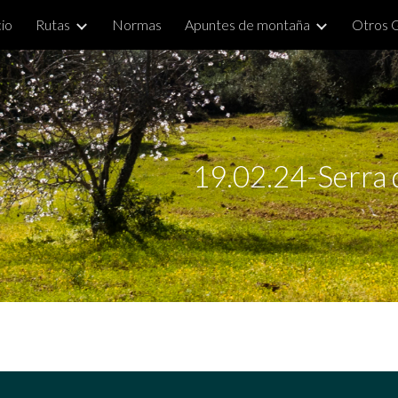
cio
Rutas
Normas
Apuntes de montaña
Otros 
ip to main content
Skip to navigat
19.02.24-Serra 