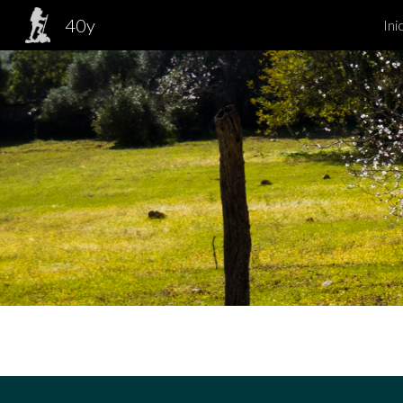
40y
Ini
Sk