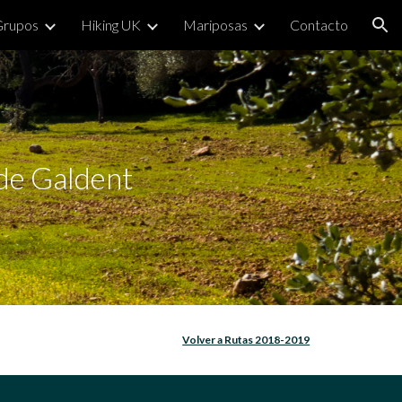
Grupos
Hiking UK
Mariposas
Contacto
ion
de Galdent
Volver a Rutas 2018-2019