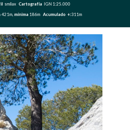
l 
 smilax   
Cartografía  
IGN 1:25.000
a
 421m, 
mínima
 186m   
Acumulado  +:
311m