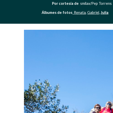
Por cortesía de
  smilax/Pep Torrens   
Álbumes de fotos
Renata
, 
Gabriel
, 
Julia