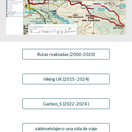
Rutas realizadas (2006-2020)
Hiking UK (2015- 2024)
Garbeo_S (2022-2024 )
sabinoelviajero-una vida de viaje