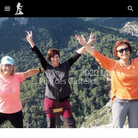
Skip to main content
Skip to navigation
2020
.
11
.
15
-
Puig des Castellot 