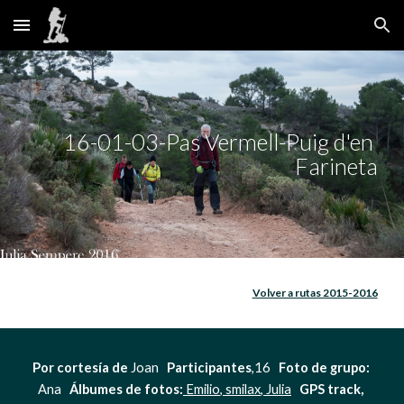
Skip to main content
Skip to navigation
16-01-03-Pas Vermell-Puig d'en 
Farineta
Volver a rutas 2015-2016
Por cortesía de
 Joan   
Participantes
,16   
Foto de grupo:
Ana   
Álbumes de fotos:
 Emilio
,
 smilax
,
 Julia
GPS track, 