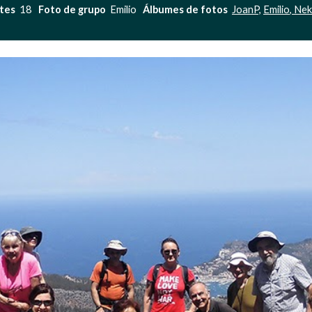
tes 
 18   
Foto de grupo 
 Emilio   
Álbumes de fotos 
JoanP,
Emilio
,
 Ne