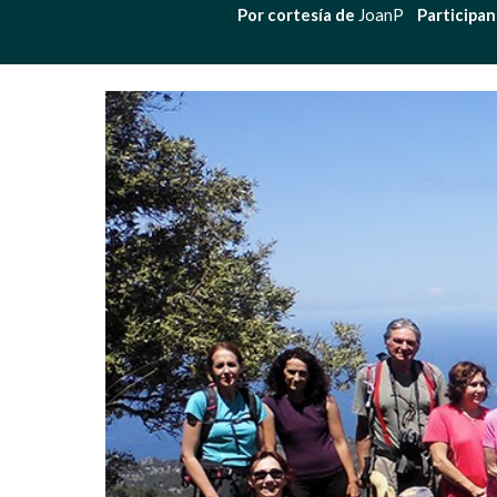
Por cortesía de 
JoanP    
Participan