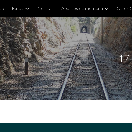
cio
Rutas
Normas
Apuntes de montaña
Otros 
ip to main content
Skip to navigat
17