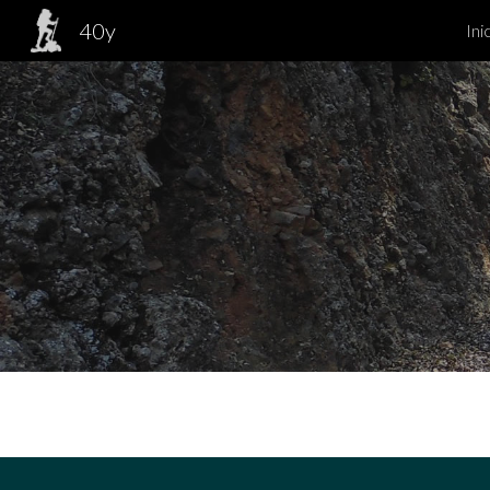
40y
Ini
Sk