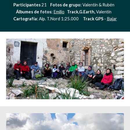
Participantes
 21    
Fotos de grupo:
 Valentín & Rubén   
Álbumes de fotos: 
Emilio
Track,G.Earth,
 Valentin   
Cartografía: 
Alp. T.Nord 1:25.000     
Track GPS 
- 
Bajar