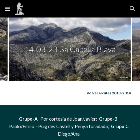
Skip to main content
Skip to navigation
14-03-23-Sa Capella Blava
Volver a Rutas 2013-2014
Grupo-A  
 Por cortesía de Joan/Javier; 
 Grupo-B  
Pablo/Emilio - Puig des Castell y Penya foradada;  
Grupo C 
Diego/Ana   