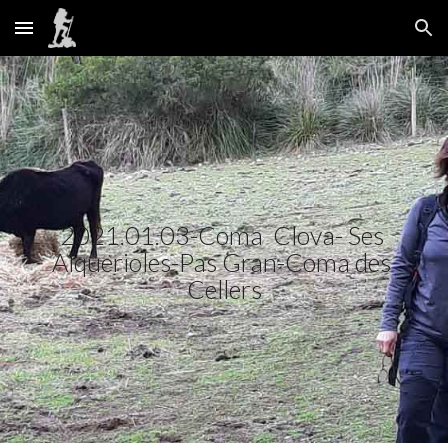
Skip to main content
Skip to navigation
2021.01.03-Coma  Clova- Ses 
Alquerioles-Pas Gran-Coma des 
Cellers