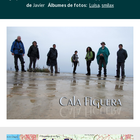
de
 Javier   
Álbumes de fotos:
Luisa,
smilax