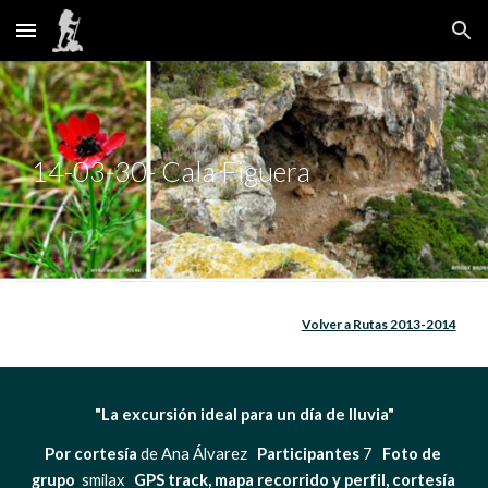
Skip to main content
Skip to navigation
14-03-30- Cala Figuera
Volver a Rutas 2013-2014
"La excursión ideal para un día de lluvia"
Por cortesía 
de Ana Álvarez   
Participantes
 7   
Foto de 
grupo 
 smilax   
GPS track, mapa recorrido y perfil, cortesía 