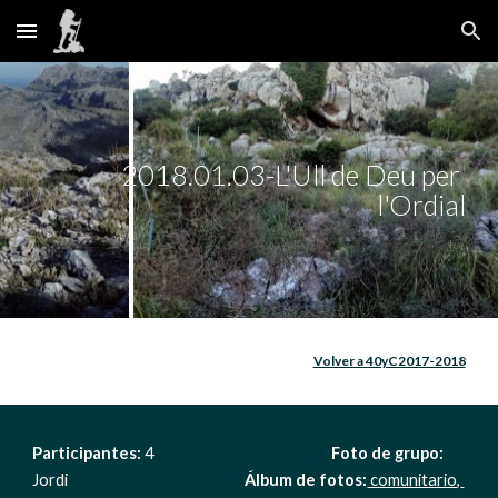
Skip to main content
Skip to navigation
2018.01.03-L'Ull de Deu per 
l'Ordial
Volver a 40yC2017-2018
Participantes: 
4                                                     
Foto de grupo: 
Jordi                                                     
Álbum de fotos:
 comunitario
,