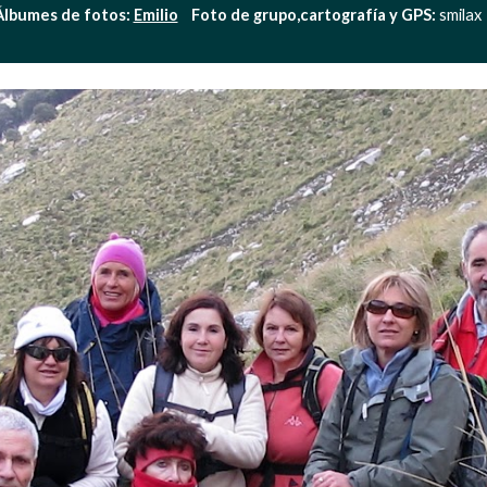
Álbumes de fotos: 
Emilio
    Foto de grupo,cartografía y GPS:
 smilax   