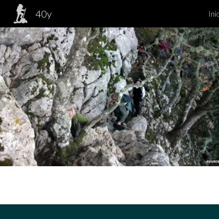
40y
Ini
Sk