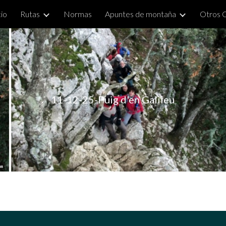
cio
Rutas
Normas
Apuntes de montaña
Otros 
ip to main content
Skip to navigat
11-12-25-Puig d'en Galileu