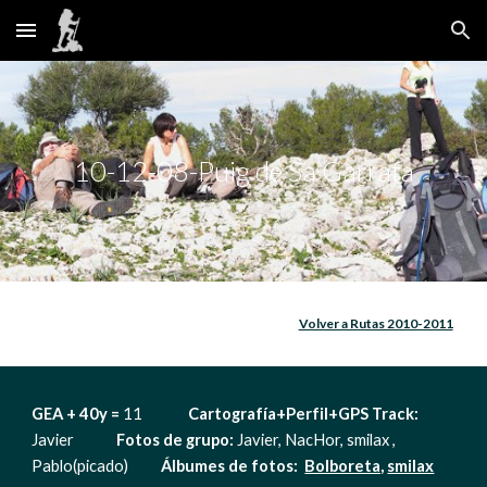
Skip to main content
Skip to navigation
10-12-08-Puig de Sa Garrafa
Volver a Rutas 2010-2011
GEA + 40y =
 11   
           Cartografía+Perfil+GPS Track: 
Javier             
Fotos de grupo: 
Javier, NacHor, smilax , 
Pablo(picado)        
  Álbumes de fotos:  
Bolboreta,
smilax