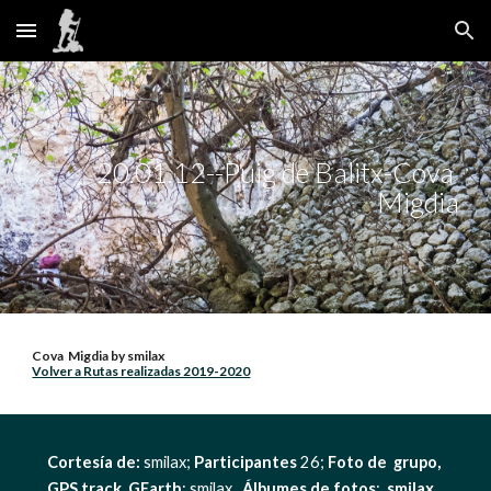
Skip to main content
Skip to navigation
20.01.12--Puig de Balitx-Cova 
Migdia
Cova  Migdia by smilax                                                                                                                                          
Volver a Rutas realizadas 2019-2020
Cortesía de:
 smilax; 
Participantes 
26; 
Foto de  grupo, 
GPS track, GEarth
: smilax   
Álbumes de fotos
: 
smilax
,