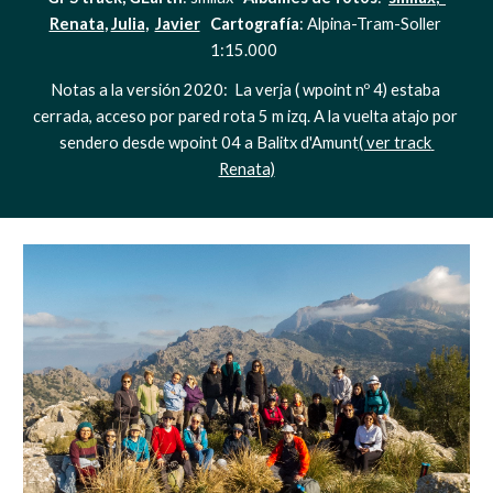
Renata
, 
Julia
,  
Javier
   Cartografía
: Alpina-Tram-Soller 
1:15.000  
Notas a la versión 2020:  La verja ( wpoint nº 4) estaba 
cerrada, acceso por pared rota 5 m izq. A la vuelta atajo por 
sendero desde wpoint 04 a Balitx d'Amunt
( ver track 
Renata)