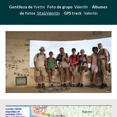
Gentileza de
 Yvette   
Foto de grupo  
Valentín     
Álbumes 
de fotos  
Sita&Valentín
GPS track  
 Valentín