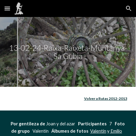
Skip to main content
Skip to navigation
13-02-24-Raixa-Raixeta-Muntanya-
Sa Gubia
Volver a Rutas 2012-2013
Por gentileza de
 Joan y del azar   
Participantes  
 7   
Foto 
de grupo  
 Valentín   
Álbumes de fotos  
Valentín
 y
 Emilio