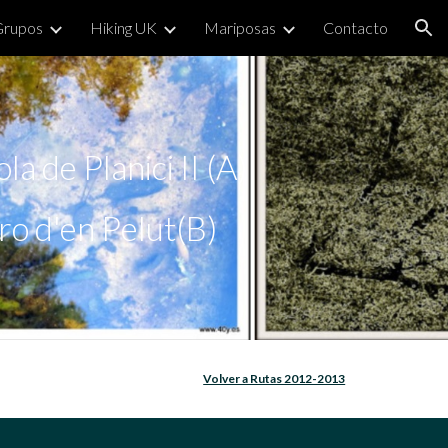
Grupos
Hiking UK
Mariposas
Contacto
ion
a de Planici II (A)
                                                             Morro d'en Pelut(B)
Volver a Rutas 2012-2013