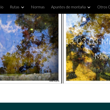
cio
Rutas
Normas
Apuntes de montaña
Otros 
ip to main content
Skip to navigat
  13-03-03-Mol
                       