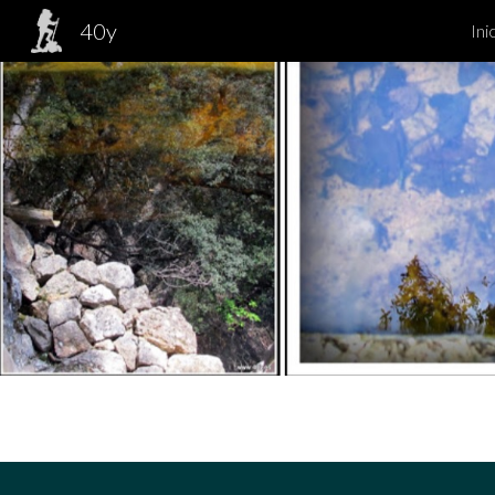
40y
Ini
Sk