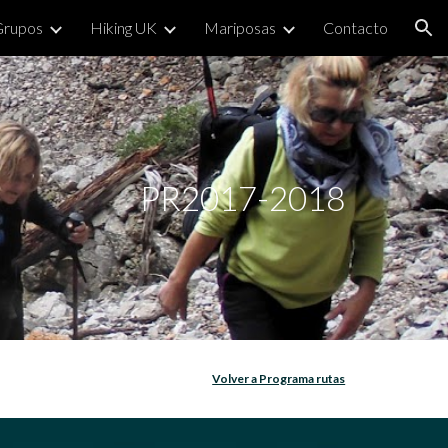
Grupos
Hiking UK
Mariposas
Contacto
ion
PR2017-2018
Volver a Programa rutas