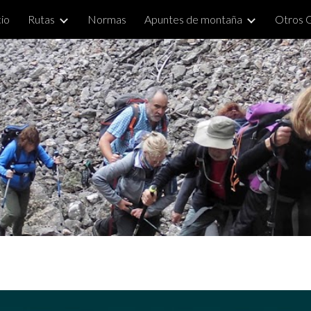
cio
Rutas
Normas
Apuntes de montaña
Otros 
ip to main content
Skip to navigat