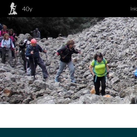
40y
Ini
Sk