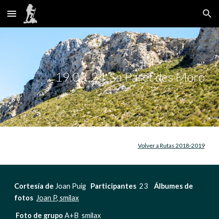
Skip to main content
Skip to navigation
19.03-24-Sa Paret des Moro
Volver a Rutas 2018-2019
Cortesía de 
Joan Puig   
Participantes 
 23    
Álbumes de 
fotos 
Joan P
,
 smilax
Foto de grupo 
A+B  smilax   