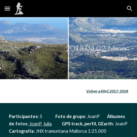
Skip to main content
Skip to navigation
2018.04.02-Miner
Volver a 40yC2017-2018
Participantes: 
5              
Foto de grupo: 
JoanP        
Álbumes 
de fotos:
JoanP
, 
Julia
GPS track, perfil, GEarth:
 JoanP       
Cartografía:
 JNX tramuntana Mallorca 1:25.000