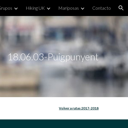
Grupos
Hiking UK
Mariposas
Contacto
ion
18.06.03-Puigpunyent
Volver a rutas 2017-2018