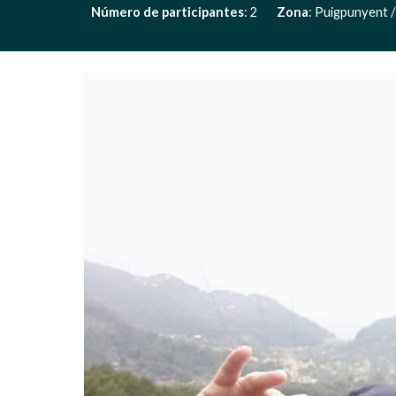
Número de participantes
: 2       
Zona
: Puigpunyent /