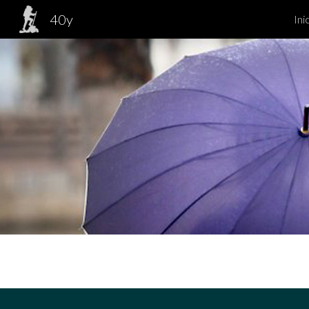
40y
Ini
Sk