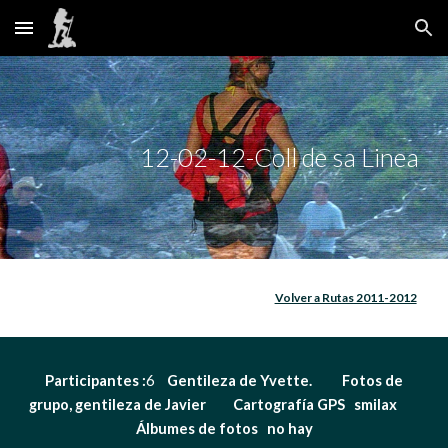
Skip to main content
Skip to navigation
12-02-12-Coll de sa Linea
Volver a Rutas 2011-2012
 Participantes :
6    
Gentileza de Yvette.          Fotos de 
grupo, gentileza de
Javier
Cartografía GPS  
smilax                
Álbumes de fotos   no hay