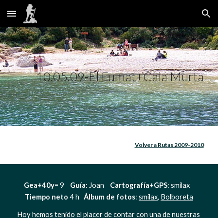
Skip to main content
Skip to navigation
10.05.09-El Fumat+Cala Murta
Volver a Rutas 2009-2010
Gea+40y
= 9    
Guía
: Joan    
Cartografía+GPS
: smilax  
Tiempo neto
 4 h   
Álbum de fotos
: 
smilax
, 
Bolboreta
Hoy hemos tenido el placer de contar con una de nuestras 