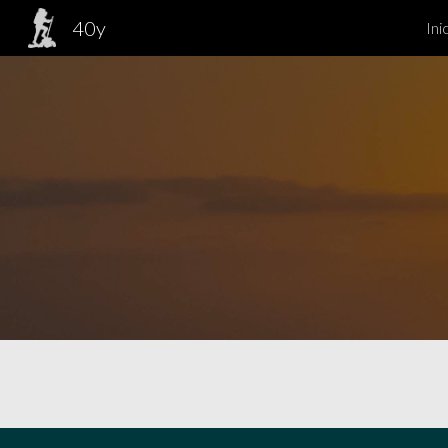
40y
Ini
Sk