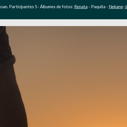
Joan. Participantes 5- Álbumes de fotos: 
Renata
 - Paquita - 
Nekane
-
J