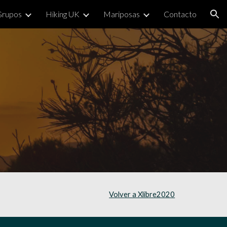
Grupos
Hiking UK
Mariposas
Contacto
ion
Volver a Xlibre2020