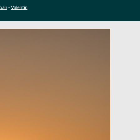
oan
 - 
Valentín