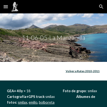
Skip to main content
Skip to navigation
11-06-05-La Manzanilla
Volver a Rutas 2010-2011
GEA+ 40y = 
18                                             
Foto de grupo
: smilax       
Cartografía+GPS track
 smilax                              
Álbumes de 
fotos: 
smilax
, 
emilio
, 
bolboreta