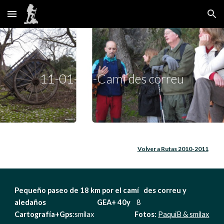
Skip to main content
Skip to navigation
11-01-02-Cami des correu
Volver a Rutas 2010-2011
Pequeño paseo de 18 km por el camí   des correu y 
aledaños                                  GEA+ 40y   
 8                                               
Cartografía+Gps
:smilax                           
Fotos:
PaquiB &
 smilax