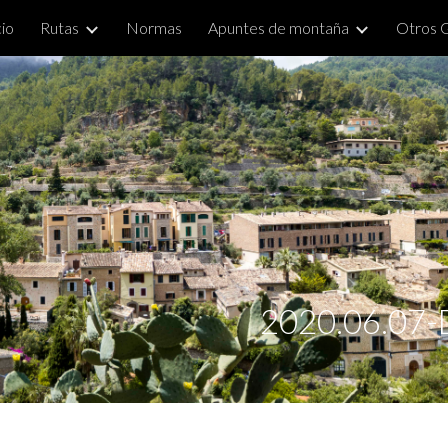
cio
Rutas
Normas
Apuntes de montaña
Otros 
ip to main content
Skip to navigat
2020.06.07-D