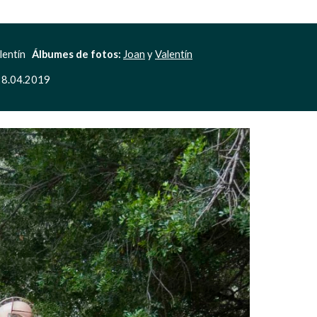
entín   
Álbumes de fotos:
Joan
 y 
Valentín
l 28.04.2019