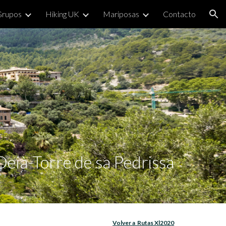
Grupos
Hiking UK
Mariposas
Contacto
ion
eià-Torre de sa Pedrissa
Volver a  Rutas Xl2020