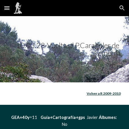
Skip to main content
Skip to navigation
10.03.28-Vuelta al P.Caragoler de 
Femenía
Volver a R 2009-2010
GEA+40y
=11    
Guía+Cartografía+gps  
Javier 
Álbumes:
No