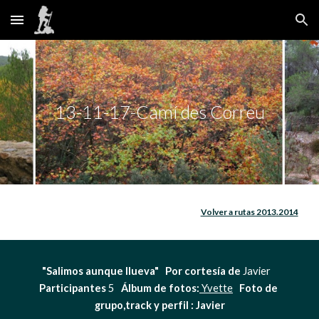
Skip to main content
Skip to navigation
13-11-17-Camí des Correu
Volver a rutas 2013.2014
"Salimos aunque llueva"   Por cortesía de 
Javier   
Participantes
 5   
Álbum de fotos:
 Yvette
Foto de 
grupo,track y perfil : Javier