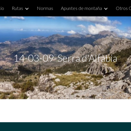
cio
Rutas
Normas
Apuntes de montaña
Otros 
ip to main content
Skip to navigat
14-03-09-Serra d'Alfàbia