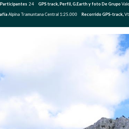
Participantes 
 24     
GPS track, Perfil, G.Earth y foto De Grupo 
Vale
afía
 Alpina Tramuntana Central 1:25.000     
Recorrido GPS-track, 
Vtí