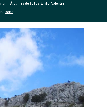
ntín     
Álbumes de fotos 
Emilio
, 
Valentín
n   
Bajar