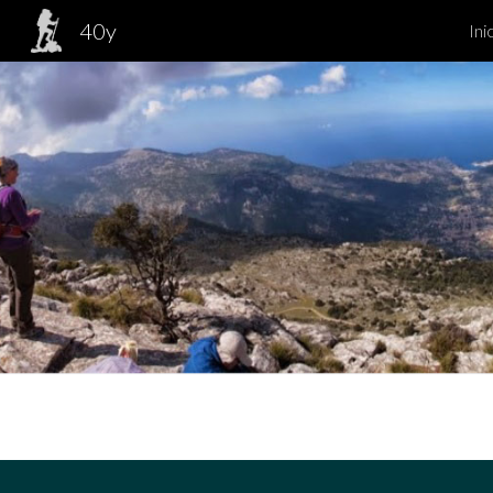
40y
Ini
Sk