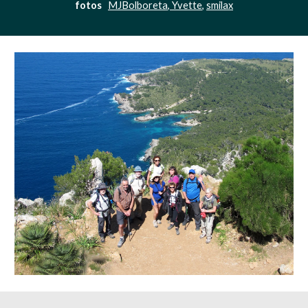
fotos 
MJBolboreta
,
Yvette
, 
smilax