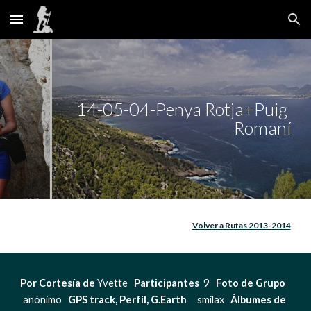
Skip to main content
Skip to navigation
14-05-04-Penya Rotja+Puig 
Romaní
Volver a Rutas 2013-2014
Por Cortesía de 
Yvette   
Participantes
  9   
Foto de Grupo  
anónimo   
GPS track, Perfil, G.Earth   
  smilax   
Álbumes de 