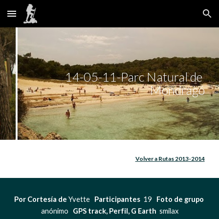
Skip to main content
Skip to navigation
14-05-11-Parc Natural de 
Mondragó
Volver a Rutas 2013-2014
Por Cortesía de
 Yvette   
Participantes 
 19   
Foto de grupo 
anónimo   
GPS track, Perfil, G Earth 
 smilax