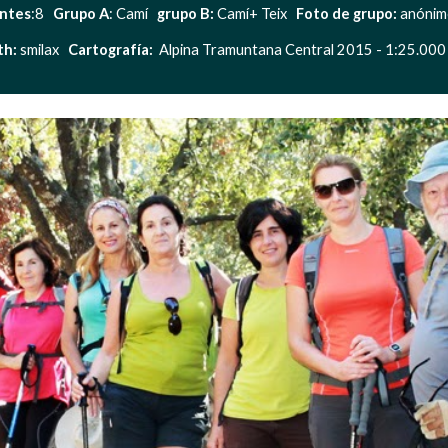
antes
:8   
Grupo A
: Camí   
grupo B: 
Camí+ Teix   
Foto de grupo:
 anónimo 
h: 
smilax   
Cartografía:  
Alpina Tramuntana Central 2015 - 1:25.000   