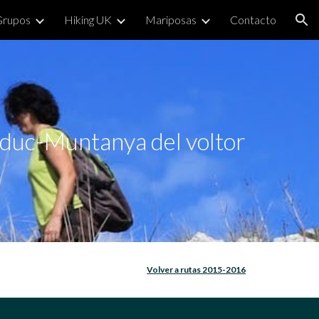
Grupos
Hiking UK
Mariposas
Contacto
ion
duc-Muntanya del voltor
Volver a rutas 2015-2016