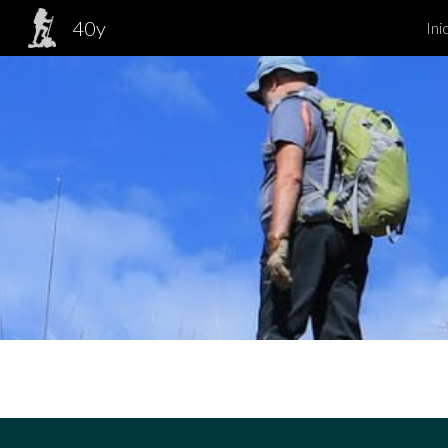
40y
Ini
Sk