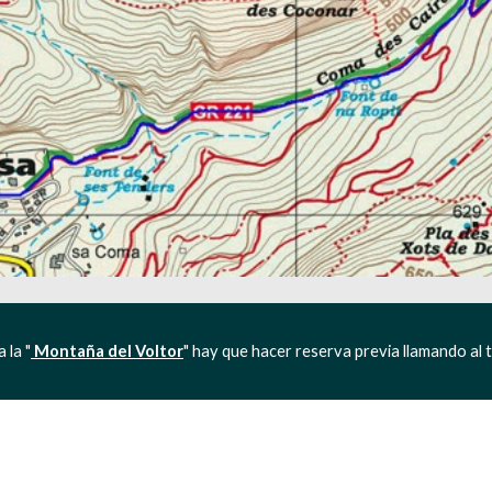
 la "
 Montaña del Voltor
" hay que hacer reserva previa llamando al t