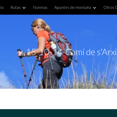
cio
Rutas
Normas
Apuntes de montaña
Otros 
ip to main content
Skip to navigat
15-10-14-Camí de s'Arxi