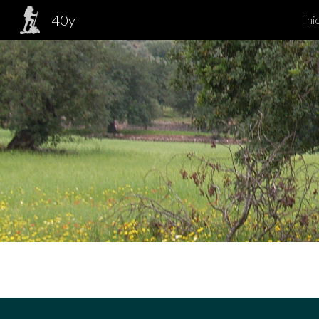
40y
Ini
Sk