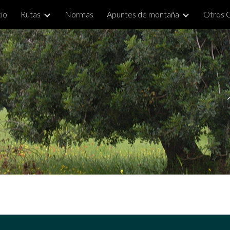
cio
Rutas
Normas
Apuntes de montaña
Otros 
ip to main content
Skip to navigat