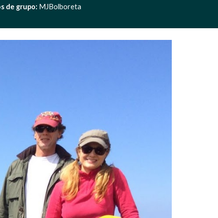
s de grupo:
 MJBolboreta 