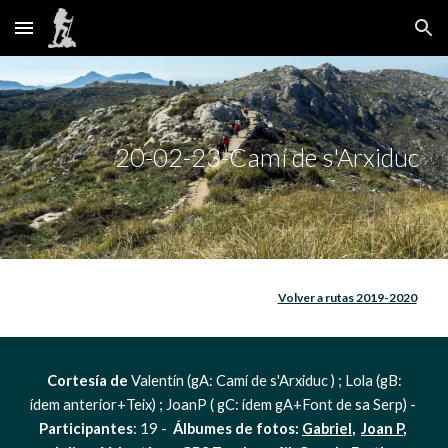
Skip to main content
Skip to navigation
20-02-23-Camí de s'Arxiduc
Volver a rutas 2019-2020
 Cortesía de
 Valentín (gA: Camí de s'Arxiduc ) ; Lola (gB: 
ídem anterior+Teix) ; JoanP ( gC: ídem gA+Font de sa Serp) - 
Participantes
: 19 -  
Álbumes de fotos: 
Gabriel
,  
Joan P
, 