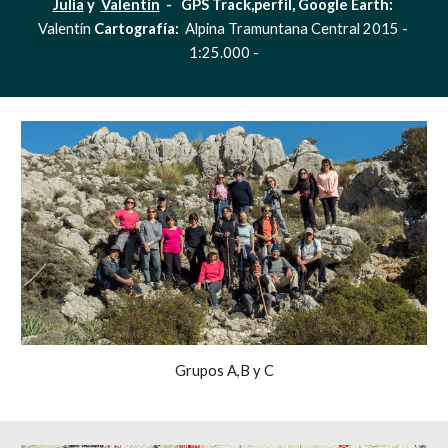
Julia
 y  
Valentín
  -   GPS Track,perfil, Google Earth: 
Valentín 
Cartografía:  
Alpina Tramuntana Central 2015 - 
1:25.000 -
Grupos A,B y C